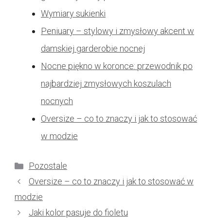
Wymiary sukienki
Peniuary – stylowy i zmysłowy akcent w
damskiej garderobie nocnej
Nocne piękno w koronce: przewodnik po
najbardziej zmysłowych koszulach
nocnych
Oversize – co to znaczy i jak to stosować
w modzie
Kategorie
Pozostale
Oversize – co to znaczy i jak to stosować w
modzie
Jaki kolor pasuje do fioletu