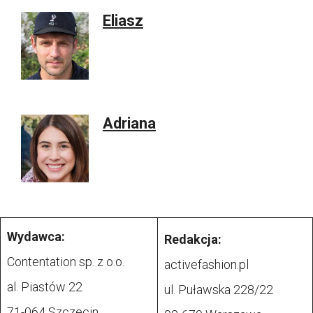
Eliasz
Adriana
Wydawca:
Redakcja:
Contentation sp. z o.o.
activefashion.pl
al. Piastów 22
ul. Puławska 228/22
71-064 Szczecin