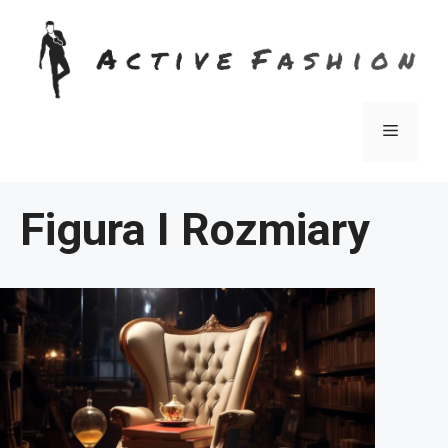
Przejdź
do
treści
Menu
Figura I Rozmiary