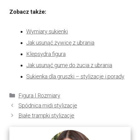
Zobacz także:
Wymiary sukienki
Jak usunąć żywicę z ubrania
Klepsydra figura
Jak usunąć gumę do żucia z ubrania
Sukienka dla gruszki – stylizacje i porady
Kategorie
Figura I Rozmiary
Spódnica midi stylizacje
Białe trampki stylizacje