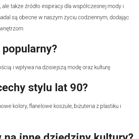
i, ale także źródło inspiracji dla współczesnej mody i
 nadal są obecne w naszym życiu codziennym, dodając
 wnętrzom.
t popularny?
ością i wpływa na dzisiejszą modę oraz kulturę.
echy stylu lat 90?
we kolory, flanelowe koszule, biżuteria z plastiku i
 na inne dziedziny kultury?