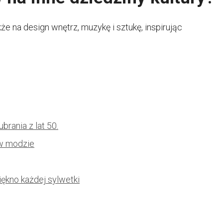
kże na design wnętrz, muzykę i sztukę, inspirując
brania z lat 50.
 w modzie
iękno każdej sylwetki