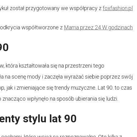
tykuł został przygotowany we współpracy z
foxfashion.pl
 odkrycia współtworzone z
Mama przez 24 W godzinach
90
ów, która kształtowała się na przestrzeni tego
zła na scenę mody i zaczęła wyrażać siebie poprzez swój
p, jak i zmieniające się trendy muzyczne. Lat 90. to czas
o znacząco wpłynęło na sposób ubierania się ludzi.
nty stylu lat 90
 cechami, które wciąż są rozpoznawalne. Oto kilka z