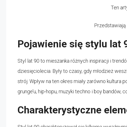
Ten ar
Przedstawiają
Pojawienie się stylu lat 
Styl lat 90 to mieszanka różnych inspiracji i trend
dziesięciolecia. Były to czasy, gdy młodzież wes
strój. Wpływ na ten okres miały zarówno kultura po
grunge’u, hip-hopu, muzyki techno i boy bandów, c
Charakterystyczne eleme
Styl lat 90 charakteryzował się kilkoma wyraźnymi