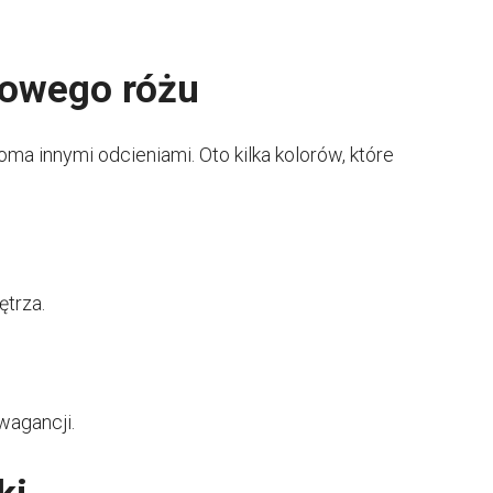
rowego różu
oma innymi odcieniami. Oto kilka kolorów, które
trza.
awagancji.