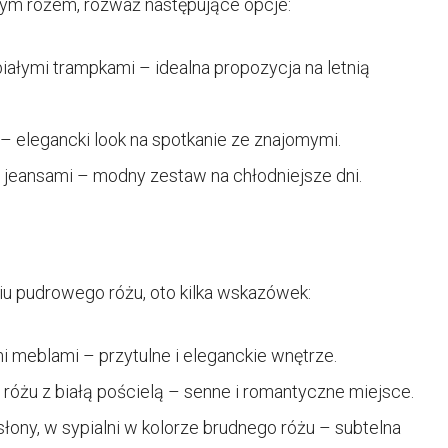
wym różem, rozważ następujące opcje:
ałymi trampkami – idealna propozycja na letnią
 elegancki look na spotkanie ze znajomymi.
eansami – modny zestaw na chłodniejsze dni.
ciu pudrowego różu, oto kilka wskazówek:
 meblami – przytulne i eleganckie wnętrze.
różu z białą pościelą – senne i romantyczne miejsce.
słony, w sypialni w kolorze brudnego różu – subtelna