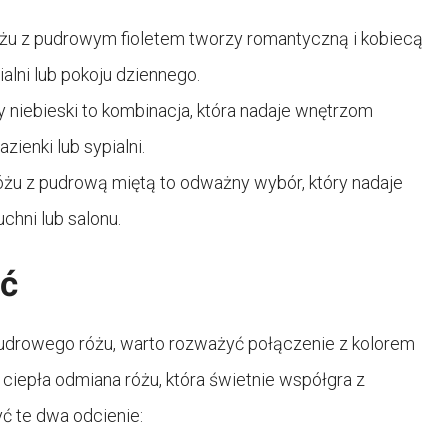
żu z pudrowym fioletem tworzy romantyczną i kobiecą
alni lub pokoju dziennego.
 niebieski to kombinacja, która nadaje wnętrzom
zienki lub sypialni.
żu z pudrową miętą to odważny wybór, który nadaje
uchni lub salonu.
yć
pudrowego różu, warto rozważyć połączenie z kolorem
 ciepła odmiana różu, która świetnie współgra z
ć te dwa odcienie: