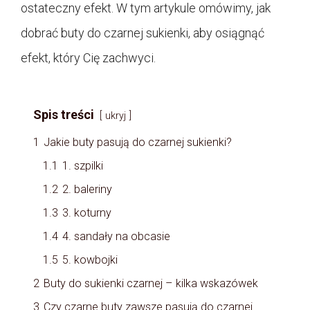
ostateczny efekt. W tym artykule omówimy, jak
dobrać buty do czarnej sukienki, aby osiągnąć
efekt, który Cię zachwyci.
Spis treści
ukryj
1
Jakie buty pasują do czarnej sukienki?
1.1
1. szpilki
1.2
2. baleriny
1.3
3. koturny
1.4
4. sandały na obcasie
1.5
5. kowbojki
2
Buty do sukienki czarnej – kilka wskazówek
3
Czy czarne buty zawsze pasują do czarnej