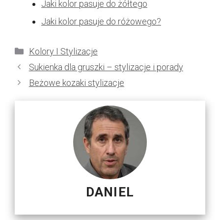
Jaki kolor pasuje do żółtego
Jaki kolor pasuje do różowego?
Kategorie
Kolory I Stylizacje
Sukienka dla gruszki – stylizacje i porady
Beżowe kozaki stylizacje
DANIEL